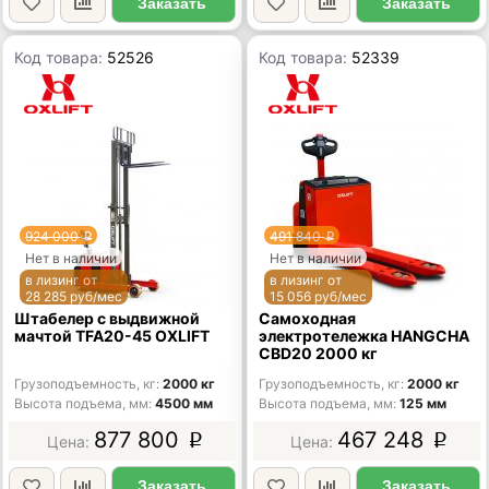
Заказать
Заказать
Код товара:
52526
Код товара:
52339
924 000
491 840
p
p
Нет в наличии
Нет в наличии
в лизинг от
в лизинг от
28 285 руб/мес
15 056 руб/мес
Штабелер с выдвижной
Самоходная
мачтой TFA20-45 OXLIFT
электротележка HANGCHA
CBD20 2000 кг
Грузоподъемность, кг
2000 кг
Грузоподъемность, кг
2000 кг
Высота подъема, мм
4500 мм
Высота подъема, мм
125 мм
877 800
467 248
p
p
Заказать
Заказать