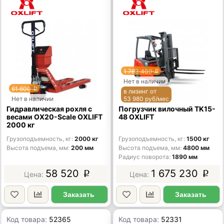
1 763 400
p
Нет в наличии
61 600
p
в лизинг от
Нет в наличии
53 980 руб/мес
Гидравлическая рохля с
Погрузчик вилочный TK15-
весами OX20-Scale OXLIFT
48 OXLIFT
2000 кг
Грузоподъемность, кг
2000 кг
Грузоподъемность, кг
1500 кг
Высота подъема, мм
200 мм
Высота подъема, мм
4800 мм
Радиус поворота
1890 мм
58 520
1 675 230
p
p
Заказать
Заказать
Код товара:
52365
Код товара:
52331