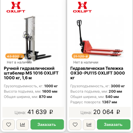
43 830
21 120
p
p
Нет в наличии
Нет в наличии
Ручной гидравлический
Гидравлическая Тележка
штабелер MS 1016 OXLIFT
OX30-PU115 OXLIFT 3000
1000 кг, 1,6 м
кг
Грузоподъемность, кг
1000 кг
Грузоподъемность, кг
3000 кг
Высота подъема, мм
1600 мм
Высота подъема, мм
200 мм
Общая ширина, мм
870 мм
Общая ширина, мм
540 мм
Радиус поворота
1367 мм
41 639
20 064
p
p
Заказать
Заказать