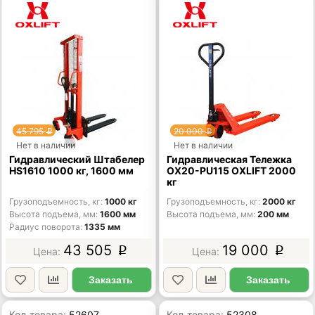
45 795
20 000
p
p
Нет в наличии
Нет в наличии
Гидравлический Штабелер
Гидравлическая Тележка
HS1610 1000 кг, 1600 мм
OX20-PU115 OXLIFT 2000
кг
Грузоподъемность, кг
1000 кг
Грузоподъемность, кг
2000 кг
Высота подъема, мм
1600 мм
Высота подъема, мм
200 мм
Радиус поворота
1335 мм
43 505
19 000
p
p
Заказать
Заказать
Код товара:
52607
Код товара:
52308