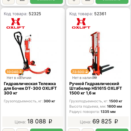
Код товара:
52325
Код товара:
52361
19 040
73 500
p
p
Нет в наличии
Нет в наличии
Гидравлическая Тележка
Ручной Гидравлический
для Бочек DT-300 OXLIFT
Штабелер HS1615 OXLIFT
300 кг
1500 кг 1,6 м
Грузоподъемность, кг
300 кг
Грузоподъемность, кг
1500 кг
Высота подъема, мм
1600 мм
Радиус поворота
1335 мм
18 088
69 825
p
p