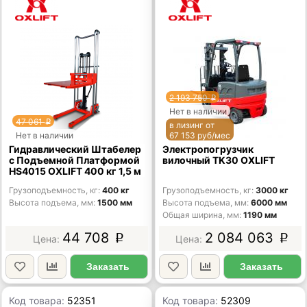
2 193 750
p
Нет в наличии
47 061
p
в лизинг от
Нет в наличии
67 153 руб/мес
Гидравлический Штабелер
Электропогрузчик
с Подъемной Платформой
вилочный TK30 OXLIFT
HS4015 OXLIFT 400 кг 1,5 м
Грузоподъемность, кг
400 кг
Грузоподъемность, кг
3000 кг
Высота подъема, мм
1500 мм
Высота подъема, мм
6000 мм
Общая ширина, мм
1190 мм
44 708
2 084 063
p
p
Заказать
Заказать
Код товара:
52351
Код товара:
52309