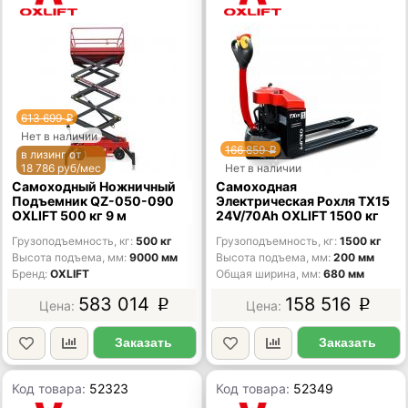
613 699
p
Нет в наличии
166 859
p
в лизинг от
18 786 руб/мес
Нет в наличии
Самоходный Ножничный
Самоходная
Подъемник QZ-050-090
Электрическая Рохля TX15
OXLIFT 500 кг 9 м
24V/70Ah OXLIFT 1500 кг
Грузоподъемность, кг
500 кг
Грузоподъемность, кг
1500 кг
Высота подъема, мм
9000 мм
Высота подъема, мм
200 мм
Бренд
OXLIFT
Общая ширина, мм
680 мм
583 014
158 516
p
p
Заказать
Заказать
Код товара:
52323
Код товара:
52349