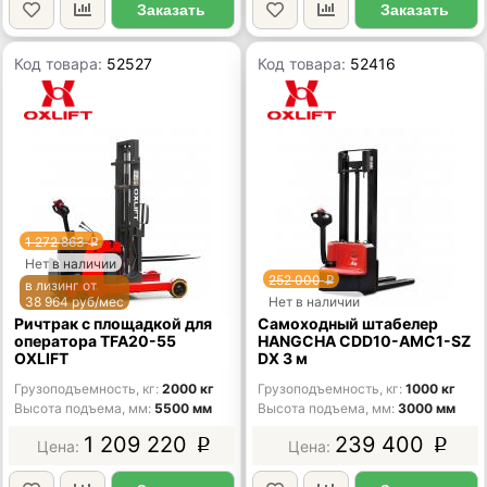
Заказать
Заказать
Код товара:
52527
Код товара:
52416
1 272 863
p
Нет в наличии
252 000
p
в лизинг от
38 964 руб/мес
Нет в наличии
Ричтрак с площадкой для
Самоходный штабелер
оператора TFA20-55
HANGCHA CDD10-AMC1-SZ
OXLIFT
DX 3 м
Грузоподъемность, кг
2000 кг
Грузоподъемность, кг
1000 кг
Высота подъема, мм
5500 мм
Высота подъема, мм
3000 мм
1 209 220
239 400
p
p