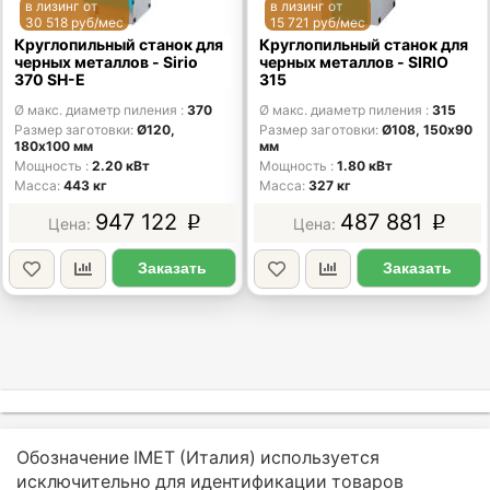
в лизинг от
в лизинг от
30 518 руб/мес
15 721 руб/мес
Круглопильный станок для
Круглопильный станок для
черных металлов - Sirio
черных металлов - SIRIO
370 SH-E
315
Ø макс. диаметр пиления
370
Ø макс. диаметр пиления
315
Размер заготовки
Ø120,
Размер заготовки
Ø108, 150х90
180х100 мм
мм
Мощность
2.20 кВт
Мощность
1.80 кВт
Масса
443 кг
Масса
327 кг
947 122
487 881
p
p
Заказать
Заказать
Обозначение IMET (Италия) используется
исключительно для идентификации товаров